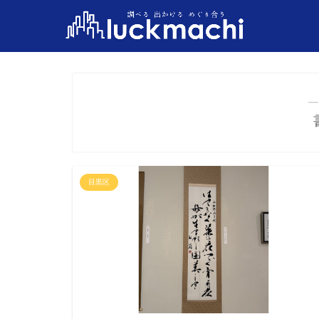
―
目黒区