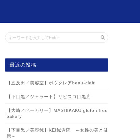
最近の投稿
【五反田／美容室】ボウクレアbeau-clair
【下目黒／ジェラート】リビスコ目黒店
【大崎／ベーカリー】MASHIKAKU gluten free
bakery
【下目黒／美容鍼】KEI鍼灸院 ～女性の美と健
康～