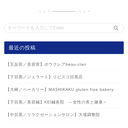
最近の投稿
【五反田／美容室】ボウクレアbeau-clair
【下目黒／ジェラート】リビスコ目黒店
【大崎／ベーカリー】MASHIKAKU gluten free bakery
【下目黒／美容鍼】KEI鍼灸院 ～女性の美と健康～
【中目黒／リラクゼーションサロン】大場調整院