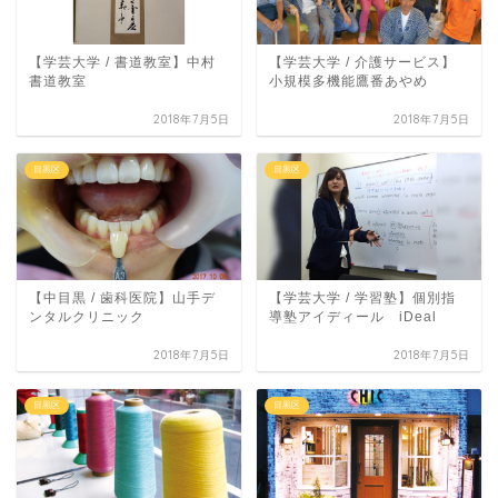
【学芸大学 / 書道教室】中村
【学芸大学 / 介護サービス】
書道教室
小規模多機能鷹番あやめ
2018年7月5日
2018年7月5日
目黒区
目黒区
【中目黒 / 歯科医院】山手デ
【学芸大学 / 学習塾】個別指
ンタルクリニック
導塾アイディール iDeal
2018年7月5日
2018年7月5日
目黒区
目黒区