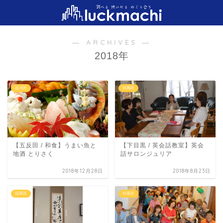
― ARCHIVES ―
2018年
品川区
目黒区
【五反田 / 和食】うまい魚と
【下目黒 / 英会話教室】英会
地酒 とりさく
話サロンジュリア
2018年12月28日
2018年8月23日
目黒区
目黒区