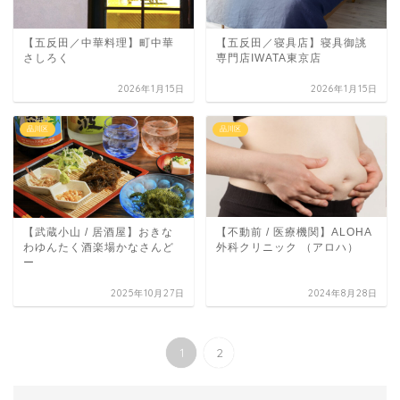
【五反田／中華料理】町中華
【五反田／寝具店】寝具御誂
さしろく
専門店IWATA東京店
2026年1月15日
2026年1月15日
品川区
品川区
【武蔵小山 / 居酒屋】おきな
【不動前 / 医療機関】ALOHA
わゆんたく酒楽場かなさんど
外科クリニック （アロハ）
ー
2025年10月27日
2024年8月28日
1
2