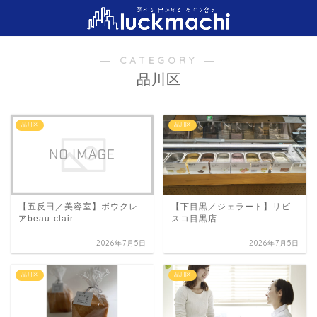
― CATEGORY ―
品川区
品川区
品川区
【下目黒／ジェラート】リビ
【五反田／美容室】ボウクレ
スコ目黒店
アbeau-clair
2026年7月5日
2026年7月5日
品川区
品川区