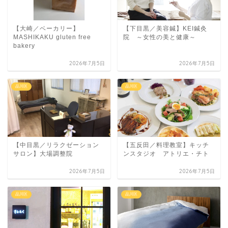
【大崎／ベーカリー】
【下目黒／美容鍼】KEI鍼灸
MASHIKAKU gluten free
院 ～女性の美と健康～
bakery
2026年7月5日
2026年7月5日
品川区
品川区
【中目黒／リラクゼーション
【五反田／料理教室】キッチ
サロン】大場調整院
ンスタジオ アトリエ・チト
2026年7月5日
2026年7月5日
品川区
品川区