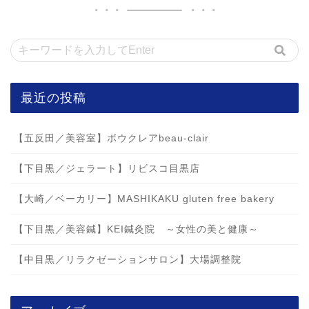
最近の投稿
【五反田／美容室】ボウクレアbeau-clair
【下目黒／ジェラート】リビスコ目黒店
【大崎／ベーカリー】MASHIKAKU gluten free bakery
【下目黒／美容鍼】KEI鍼灸院 ～女性の美と健康～
【中目黒／リラクゼーションサロン】大場調整院