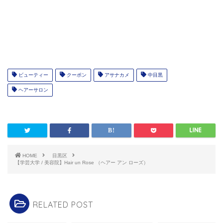
ビューティー
クーポン
アサナカメ
中目黒
ヘアーサロン
HOME
目黒区
【学芸大学 / 美容院】Hair un Rose （ヘアー アン ローズ）
RELATED POST