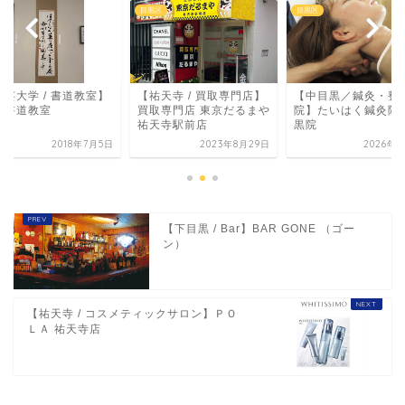
区
目黒区
目黒区
学芸大学 / 書道教室】
【祐天寺 / 買取専門店】
【中目黒／鍼灸・整
村書道教室
買取専門店 東京だるまや
院】たいはく鍼灸院 
祐天寺駅前店
黒院
2018年7月5日
2023年8月29日
2026年1
【下目黒 / Bar】BAR GONE （ゴー
ン）
【祐天寺 / コスメティックサロン】ＰＯ
ＬＡ 祐天寺店